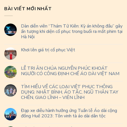
BÀI VIẾT MỚI NHẤT
Dàn diễn viên “Thám Tử Kiên: Kỳ án không đầu” gây
ấn tượng khi diện cổ phục trong buổi ra mắt phim tại
Hà Nội
Khơi lên giá trị cổ phục Việt
LỄ TRI ÂN CHÚA NGUYỄN PHÚC KHOÁT
NGƯỜI CÓ CÔNG ĐỊNH CHẾ ÁO DÀI VIỆT NAM
TÌM HIỂU VỀ CÁC LOẠI VIỆT PHỤC THÔNG
DỤNG: NHẬT BÌNH, ÁO TẤC, NGŨ THÂN TAY
CHẼN, GIAO LĨNH – VIÊN LĨNH
Đạp xe diễu hành hưởng ứng Tuần lễ Áo dài cộng
đồng Huế 2023: Tôn vinh tà áo dài dân tộc