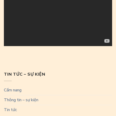
TIN TỨC – SỰ KIỆN
Cẩm nang
Thông tin – sự kiện
Tin tức