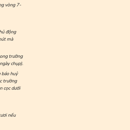
ong vòng 7-
chủ động
hút mà
trong trường
 ngày chụp).
 báo huỷ
ác trường
n cọc dưới
tươi nếu