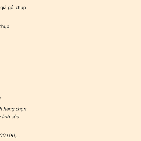
giá gói chụp
chụp
.
ch hàng chọn
 ảnh sửa
C00100;…