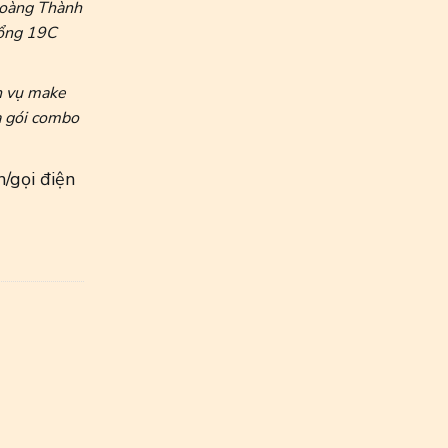
Hoàng Thành
cổng 19C
h vụ make
a gói combo
n/gọi điện