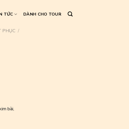
N TỨC
DÀNH CHO TOUR
T PHỤC
/
kim bài,