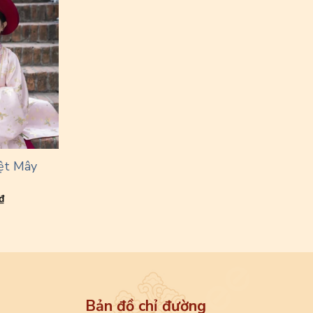
ệt Mây
₫
Bản đồ chỉ đường