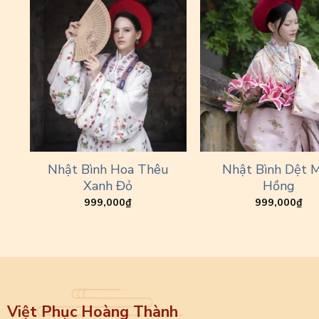
Nhật Bình Hoa Thêu
Nhật Bình Dệt 
Xanh Đỏ
Hồng
999,000
₫
999,000
₫
Việt Phục Hoàng Thành