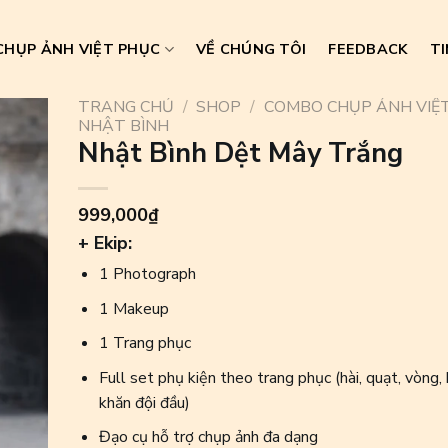
HỤP ẢNH VIỆT PHỤC
VỀ CHÚNG TÔI
FEEDBACK
TI
TRANG CHỦ
/
SHOP
/
COMBO CHỤP ẢNH VIỆ
NHẬT BÌNH
Nhật Bình Dệt Mây Trắng
999,000
₫
+ Ekip:
1 Photograph
1 Makeup
1 Trang phục
Full set phụ kiện theo trang phục (hài, quạt, vòng, 
khăn đội đầu)
Đạo cụ hỗ trợ chụp ảnh đa dạng