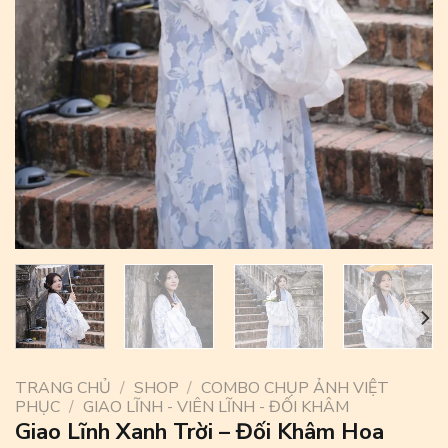
TRANG CHỦ
/
SHOP
/
COMBO CHỤP ẢNH VIỆT
PHỤC
/
GIAO LĨNH - VIÊN LĨNH - ĐỐI KHÂM
Giao Lĩnh Xanh Trời – Đối Khâm Hoa