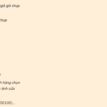
giá gói chụp
chụp
.
ch hàng chọn
 ảnh sửa
C00100;…