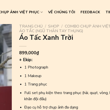
HỤP ẢNH VIỆT PHỤC
VỀ CHÚNG TÔI
FEEDBACK
TI
TRANG CHỦ
/
SHOP
/
COMBO CHỤP ẢNH VIỆ
ÁO TẤC (NGŨ THÂN TAY THỤNG)
Áo Tấc Xanh Trời
899,000
₫
+ Ekip:
1 Photograph
1 Makeup
1 Trang phục
Full set phụ kiện theo trang phục (hài, quạt, vòng, 
khăn đội đầu)
Đạo cụ hỗ trợ chụp ảnh đa dạng