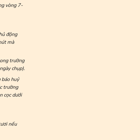
ong vòng 7-
chủ động
hút mà
trong trường
 ngày chụp).
 báo huỷ
ác trường
n cọc dưới
tươi nếu