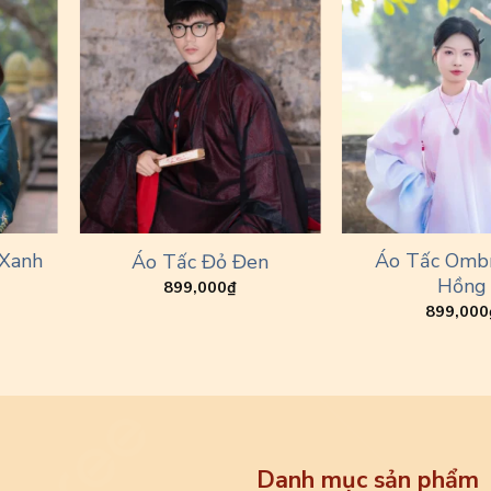
 Xanh
Áo Tấc Omb
Áo Tấc Đỏ Đen
Hồng
899,000
₫
899,000
Danh mục sản phẩm