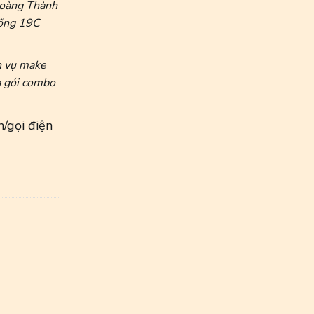
Hoàng Thành
cổng 19C
h vụ make
a gói combo
n/gọi điện