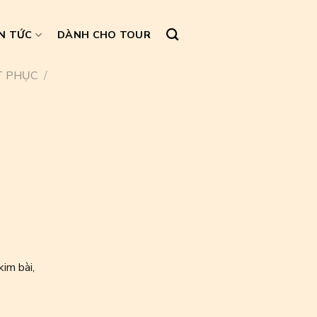
N TỨC
DÀNH CHO TOUR
T PHỤC
/
kim bài,