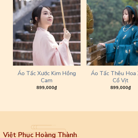
Áo Tấc Xước Kim Hồng
Áo Tấc Thêu Hoa
g
Cam
Cổ Vịt
899,000
₫
899,000
₫
Việt Phục Hoàng Thành