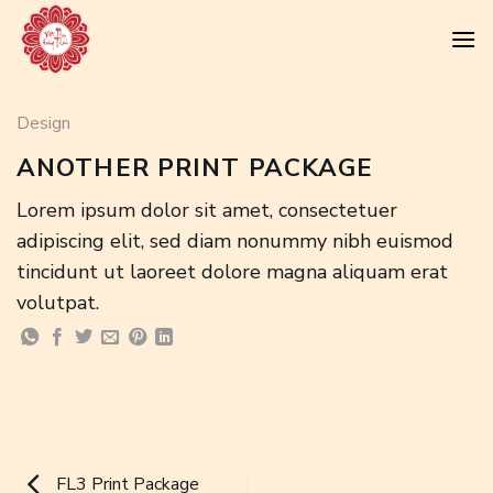
Skip
to
content
Design
ANOTHER PRINT PACKAGE
Lorem ipsum dolor sit amet, consectetuer
adipiscing elit, sed diam nonummy nibh euismod
tincidunt ut laoreet dolore magna aliquam erat
volutpat.
FL3 Print Package